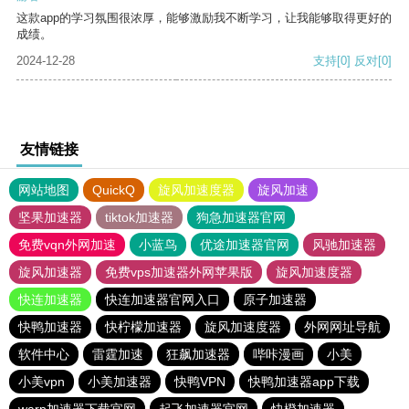
这款app的学习氛围很浓厚，能够激励我不断学习，让我能够取得更好的
成绩。
2024-12-28
支持
[0]
反对
[0]
友情链接
网站地图
QuickQ
旋风加速度器
旋风加速
坚果加速器
tiktok加速器
狗急加速器官网
免费vqn外网加速
小蓝鸟
优途加速器官网
风驰加速器
旋风加速器
免费vps加速器外网苹果版
旋风加速度器
快连加速器
快连加速器官网入口
原子加速器
快鸭加速器
快柠檬加速器
旋风加速度器
外网网址导航
软件中心
雷霆加速
狂飙加速器
哔咔漫画
小美
小美vpn
小美加速器
快鸭VPN
快鸭加速器app下载