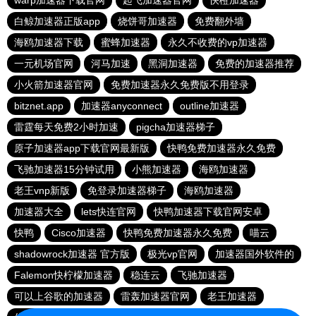
warp加速器下载官网
起飞加速器官网
快橙加速器
白鲸加速器正版app
烧饼哥加速器
免费翻外墙
海鸥加速器下载
蜜蜂加速器
永久不收费的vp加速器
一元机场官网
河马加速
黑洞加速器
免费的加速器推荐
小火箭加速器官网
免费加速器永久免费版不用登录
bitznet.app
加速器anyconnect
outline加速器
雷霆每天免费2小时加速
pigcha加速器梯子
原子加速器app下载官网最新版
快鸭免费加速器永久免费
飞驰加速器15分钟试用
小熊加速器
海鸥加速器
老王vnp新版
免登录加速器梯子
海鸥加速器
加速器大全
lets快连官网
快鸭加速器下载官网安卓
快鸭
Cisco加速器
快鸭免费加速器永久免费
喵云
shadowrock加速器 官方版
极光vp官网
加速器国外软件的
Falemon快柠檬加速器
稳连云
飞驰加速器
可以上谷歌的加速器
雷轰加速器官网
老王加速器