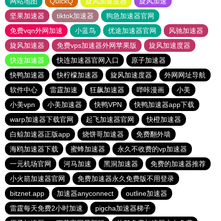
网站地图
QuickQ
旋风加速度器
旋风加速
坚果加速器
tiktok加速器
狗急加速器官网
免费vqn外网加速
小蓝鸟
优途加速器官网
风驰加速器
旋风加速器
免费vps加速器外网苹果版
旋风加速度器
快连加速器
快连加速器官网入口
原子加速器
快鸭加速器
快柠檬加速器
旋风加速度器
外网网址导航
软件中心
雷霆加速
狂飙加速器
哔咔漫画
小美
小美vpn
小美加速器
快鸭VPN
快鸭加速器app下载
warp加速器下载官网
起飞加速器官网
快橙加速器
白鲸加速器正版app
烧饼哥加速器
免费翻外墙
海鸥加速器下载
蜜蜂加速器
永久不收费的vp加速器
一元机场官网
河马加速
黑洞加速器
免费的加速器推荐
小火箭加速器官网
免费加速器永久免费版不用登录
bitznet.app
加速器anyconnect
outline加速器
雷霆每天免费2小时加速
pigcha加速器梯子