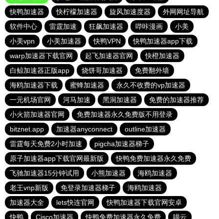
快鸭加速器
快柠檬加速器
旋风加速度器
外网网址导航
软件中心
雷霆加速
狂飙加速器
哔咔漫画
小美
小美vpn
小美加速器
快鸭VPN
快鸭加速器app下载
warp加速器下载官网
起飞加速器官网
快橙加速器
白鲸加速器正版app
烧饼哥加速器
免费翻外墙
海鸥加速器下载
蜜蜂加速器
永久不收费的vp加速器
一元机场官网
河马加速
黑洞加速器
免费的加速器推荐
小火箭加速器官网
免费加速器永久免费版不用登录
bitznet.app
加速器anyconnect
outline加速器
雷霆每天免费2小时加速
pigcha加速器梯子
原子加速器app下载官网最新版
快鸭免费加速器永久免费
飞驰加速器15分钟试用
小熊加速器
海鸥加速器
老王vnp新版
免登录加速器梯子
海鸥加速器
加速器大全
lets快连官网
快鸭加速器下载官网安卓
快鸭
Cisco加速器
快鸭免费加速器永久免费
喵云