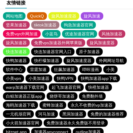
友情链接
网站地图
QuickQ
旋风加速度器
旋风加速
坚果加速器
tiktok加速器
狗急加速器官网
免费vqn外网加速
小蓝鸟
优途加速器官网
风驰加速器
旋风加速器
免费vps加速器外网苹果版
旋风加速度器
快连加速器
快连加速器官网入口
原子加速器
快鸭加速器
快柠檬加速器
旋风加速度器
外网网址导航
软件中心
雷霆加速
狂飙加速器
哔咔漫画
小美
小美vpn
小美加速器
快鸭VPN
快鸭加速器app下载
warp加速器下载官网
起飞加速器官网
快橙加速器
白鲸加速器正版app
烧饼哥加速器
免费翻外墙
海鸥加速器下载
蜜蜂加速器
永久不收费的vp加速器
一元机场官网
河马加速
黑洞加速器
免费的加速器推荐
小火箭加速器官网
免费加速器永久免费版不用登录
bitznet.app
加速器anyconnect
outline加速器