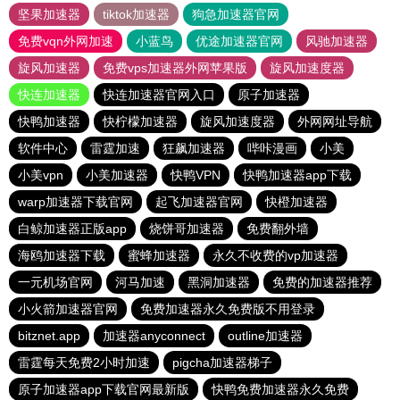
坚果加速器
tiktok加速器
狗急加速器官网
免费vqn外网加速
小蓝鸟
优途加速器官网
风驰加速器
旋风加速器
免费vps加速器外网苹果版
旋风加速度器
快连加速器
快连加速器官网入口
原子加速器
快鸭加速器
快柠檬加速器
旋风加速度器
外网网址导航
软件中心
雷霆加速
狂飙加速器
哔咔漫画
小美
小美vpn
小美加速器
快鸭VPN
快鸭加速器app下载
warp加速器下载官网
起飞加速器官网
快橙加速器
白鲸加速器正版app
烧饼哥加速器
免费翻外墙
海鸥加速器下载
蜜蜂加速器
永久不收费的vp加速器
一元机场官网
河马加速
黑洞加速器
免费的加速器推荐
小火箭加速器官网
免费加速器永久免费版不用登录
bitznet.app
加速器anyconnect
outline加速器
雷霆每天免费2小时加速
pigcha加速器梯子
原子加速器app下载官网最新版
快鸭免费加速器永久免费