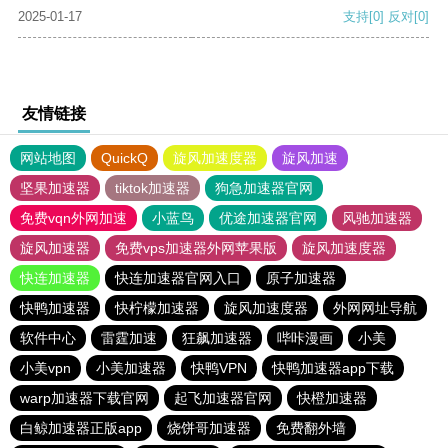
2025-01-17
支持
[0]
反对
[0]
友情链接
网站地图
QuickQ
旋风加速度器
旋风加速
坚果加速器
tiktok加速器
狗急加速器官网
免费vqn外网加速
小蓝鸟
优途加速器官网
风驰加速器
旋风加速器
免费vps加速器外网苹果版
旋风加速度器
快连加速器
快连加速器官网入口
原子加速器
快鸭加速器
快柠檬加速器
旋风加速度器
外网网址导航
软件中心
雷霆加速
狂飙加速器
哔咔漫画
小美
小美vpn
小美加速器
快鸭VPN
快鸭加速器app下载
warp加速器下载官网
起飞加速器官网
快橙加速器
白鲸加速器正版app
烧饼哥加速器
免费翻外墙