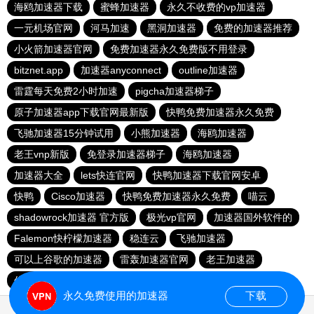
海鸥加速器下载
蜜蜂加速器
永久不收费的vp加速器
一元机场官网
河马加速
黑洞加速器
免费的加速器推荐
小火箭加速器官网
免费加速器永久免费版不用登录
bitznet.app
加速器anyconnect
outline加速器
雷霆每天免费2小时加速
pigcha加速器梯子
原子加速器app下载官网最新版
快鸭免费加速器永久免费
飞驰加速器15分钟试用
小熊加速器
海鸥加速器
老王vnp新版
免登录加速器梯子
海鸥加速器
加速器大全
lets快连官网
快鸭加速器下载官网安卓
快鸭
Cisco加速器
快鸭免费加速器永久免费
喵云
shadowrock加速器 官方版
极光vp官网
加速器国外软件的
Falemon快柠檬加速器
稳连云
飞驰加速器
可以上谷歌的加速器
雷轰加速器官网
老王加速器
优途加速器官网
谷歌网络加速器免费版
小蓝鸟加速器
永久免费使用的加速器
下载