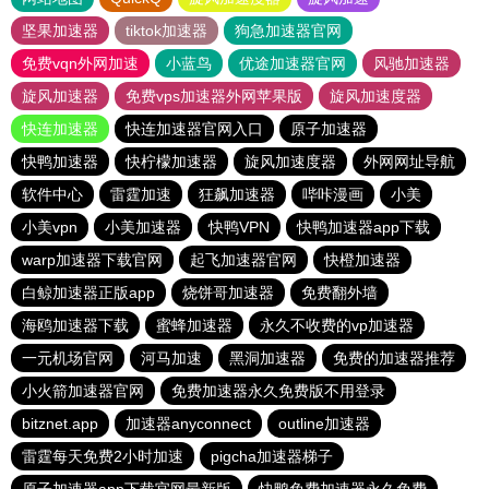
坚果加速器
tiktok加速器
狗急加速器官网
免费vqn外网加速
小蓝鸟
优途加速器官网
风驰加速器
旋风加速器
免费vps加速器外网苹果版
旋风加速度器
快连加速器
快连加速器官网入口
原子加速器
快鸭加速器
快柠檬加速器
旋风加速度器
外网网址导航
软件中心
雷霆加速
狂飙加速器
哔咔漫画
小美
小美vpn
小美加速器
快鸭VPN
快鸭加速器app下载
warp加速器下载官网
起飞加速器官网
快橙加速器
白鲸加速器正版app
烧饼哥加速器
免费翻外墙
海鸥加速器下载
蜜蜂加速器
永久不收费的vp加速器
一元机场官网
河马加速
黑洞加速器
免费的加速器推荐
小火箭加速器官网
免费加速器永久免费版不用登录
bitznet.app
加速器anyconnect
outline加速器
雷霆每天免费2小时加速
pigcha加速器梯子