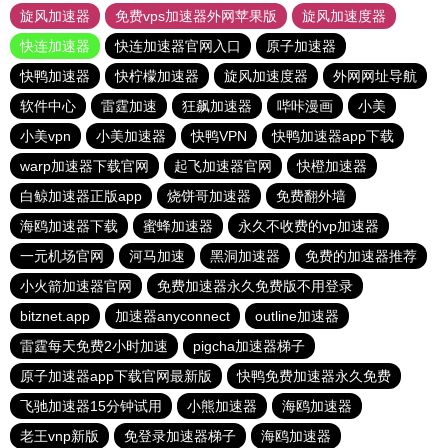
旋风加速器
免费vps加速器外网苹果版
旋风加速度器
快连加速器
快连加速器官网入口
原子加速器
快鸭加速器
快柠檬加速器
旋风加速度器
外网网址导航
软件中心
雷霆加速
狂飙加速器
哔咔漫画
小美
小美vpn
小美加速器
快鸭VPN
快鸭加速器app下载
warp加速器下载官网
起飞加速器官网
快橙加速器
白鲸加速器正版app
烧饼哥加速器
免费翻外墙
海鸥加速器下载
蜜蜂加速器
永久不收费的vp加速器
一元机场官网
河马加速
黑洞加速器
免费的加速器推荐
小火箭加速器官网
免费加速器永久免费版不用登录
bitznet.app
加速器anyconnect
outline加速器
雷霆每天免费2小时加速
pigcha加速器梯子
原子加速器app下载官网最新版
快鸭免费加速器永久免费
飞驰加速器15分钟试用
小熊加速器
海鸥加速器
老王vnp新版
免登录加速器梯子
海鸥加速器