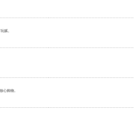
有玩腻。
够放心购物。