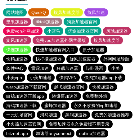
网站地图
QuickQ
旋风加速度器
旋风加速
坚果加速器
tiktok加速器
狗急加速器官网
免费vqn外网加速
小蓝鸟
优途加速器官网
风驰加速器
旋风加速器
免费vps加速器外网苹果版
旋风加速度器
快连加速器
快连加速器官网入口
原子加速器
快鸭加速器
快柠檬加速器
旋风加速度器
外网网址导航
软件中心
雷霆加速
狂飙加速器
哔咔漫画
小美
小美vpn
小美加速器
快鸭VPN
快鸭加速器app下载
warp加速器下载官网
起飞加速器官网
快橙加速器
白鲸加速器正版app
烧饼哥加速器
免费翻外墙
海鸥加速器下载
蜜蜂加速器
永久不收费的vp加速器
一元机场官网
河马加速
黑洞加速器
免费的加速器推荐
小火箭加速器官网
免费加速器永久免费版不用登录
bitznet.app
加速器anyconnect
outline加速器